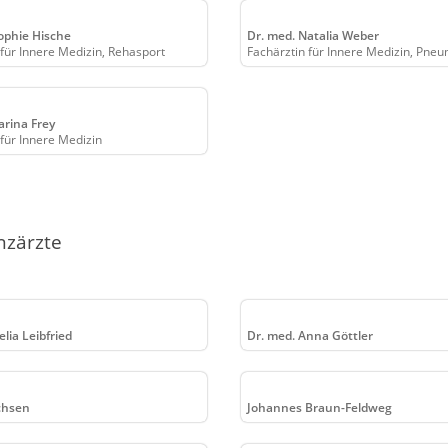
ophie Hische
Dr. med. Natalia Weber
 für Innere Medizin, Rehasport
Fachärztin für Innere Medizin, Pne
arina Frey
 für Innere Medizin
nzärzte
lia Leibfried
Dr. med. Anna Göttler
ichsen
Johannes Braun-Feldweg