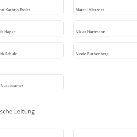
nn-Kathrin Essler
Marcel Mietzner
ils Hapke
Niklas Hartmann
irk Schulz
Nicole Ruthenberg
e Nussbaumer
ische Leitung