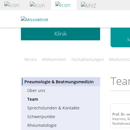
zum
Hauptinhalt
Standort
springen
Missioklinik
•
Klinik
Klinikum
M
Würzburg
Mitte
gGmbH
Missio
Willkommen
Fachabteilungen
Medizinis
Te
Pneumologie & Beatmungsmedizin
Über uns
Team
Sprechstunden & Kontakte
Prof. Dr. 
Schwerpunkte
Internist,
Notfallmed
Rheumatologie