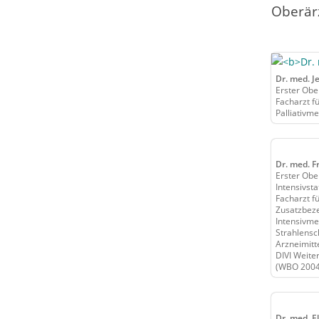
Oberär
Dr. med. J
Erster Obe
Facharzt f
Palliativme
Dr. med. F
Erster Ober
Intensivsta
Facharzt f
Zusatzbeze
Intensivme
Strahlensc
Arzneimitt
DIVI Weite
(WBO 2004)
Dr. med. E