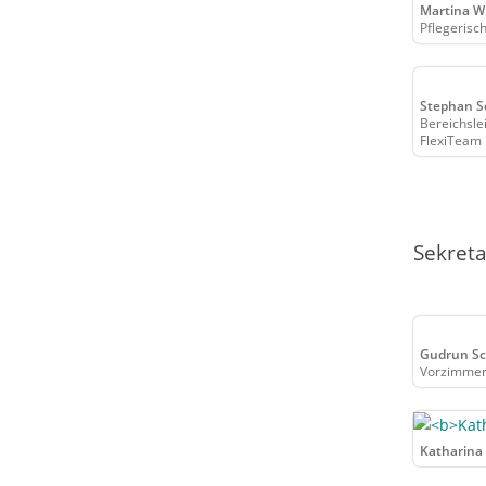
Martina W
Pflegerisc
Stephan S
Bereichslei
FlexiTeam
Sekreta
Gudrun S
Vorzimmer
Katharina