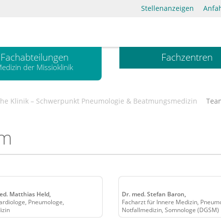
Stellenanzeigen
Anfa
Fachabteilungen
Fachzentren
edizin der Missioklinik
che Klinik – Schwerpunkt Pneumologie & Beatmungsmedizin
Tea
am
med. Matthias Held,
Dr. med. Stefan Baron,
 Kardiologe, Pneumologe,
Facharzt für Innere Medizin, Pneumo
izin
Notfallmedizin, Somnologe (DGSM)