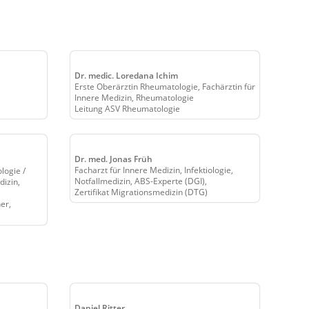
Dr. medic. Loredana Ichim
Erste Oberärztin Rheumatologie, Fachärztin für
Innere Medizin, Rheumatologie
Leitung ASV Rheumatologie
Dr. med. Jonas Früh
Facharzt für Innere Medizin, Infektiologie,
logie /
Notfallmedizin, ABS-Experte (DGI),
dizin,
Zertifikat Migrationsmedizin (DTG)
er,
Daniel Ritter