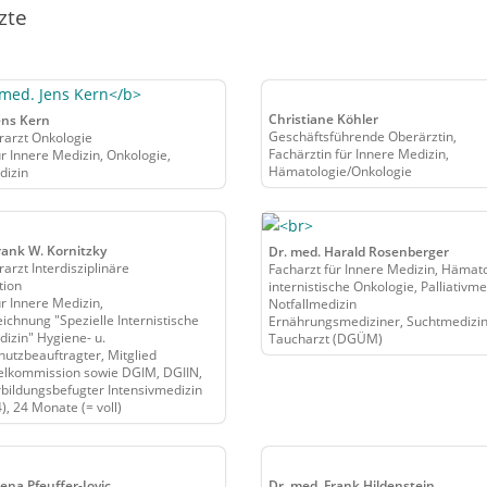
zte
Christiane Köhler
ens Kern
Geschäftsführende Oberärztin,
rarzt Onkologie
Fachärztin für Innere Medizin,
ür Innere Medizin, Onkologie,
Hämatologie/Onkologie
dizin
rank W. Kornitzky
Dr. med. Harald Rosenberger
arzt Interdisziplinäre
Facharzt für Innere Medizin, Hämato
tion
internistische Onkologie, Palliativme
ür Innere Medizin,
Notfallmedizin
ichnung "Spezielle Internistische
Ernährungsmediziner, Suchtmedizin
dizin" Hygiene- u.
Taucharzt (DGÜM)
hutzbeauftragter, Mitglied
elkommission sowie DGIM, DGIIN,
rbildungsbefugter Intensivmedizin
, 24 Monate (= voll)
lena Pfeuffer-Jovic
Dr. med. Frank Hildenstein