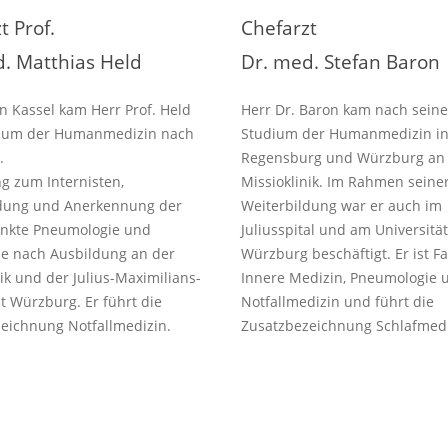
t Prof.
Chefarzt
. Matthias Held
Dr. med. Stefan Baron
n Kassel kam Herr Prof. Held
Herr Dr. Baron kam nach sein
ium der Humanmedizin nach
Studium der Humanmedizin i
.
Regensburg und Würzburg an
g zum Internisten,
Missioklinik. Im Rahmen seine
ldung und Anerkennung der
Weiterbildung war er auch im
nkte Pneumologie und
Juliusspital und am Universitä
ie nach Ausbildung an der
Würzburg beschäftigt. Er ist Fa
ik und der Julius-Maximilians-
Innere Medizin, Pneumologie 
ät Würzburg. Er führt die
Notfallmedizin und führt die
eichnung Notfallmedizin.
Zusatzbezeichnung Schlafmedi