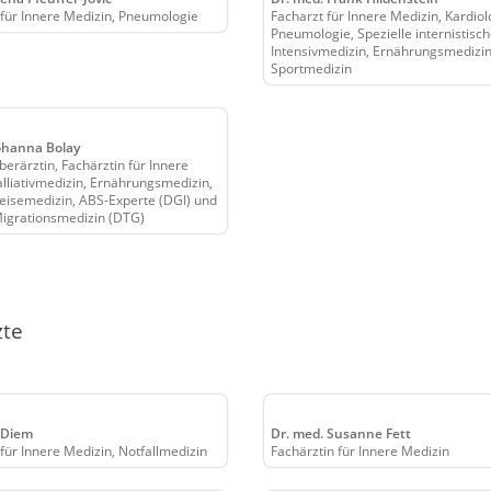
 für Innere Medizin, Pneumologie
Facharzt für Innere Medizin, Kardiol
Pneumologie, Spezielle internistisc
Intensivmedizin, Ernährungsmedizin
Sportmedizin
ohanna Bolay
berärztin, Fachärztin für Innere
alliativmedizin, Ernährungsmedizin,
 Reisemedizin, ABS-Experte (DGI) und
 Migrationsmedizin (DTG)
zte
 Diem
Dr. med. Susanne Fett
 für Innere Medizin, Notfallmedizin
Fachärztin für Innere Medizin