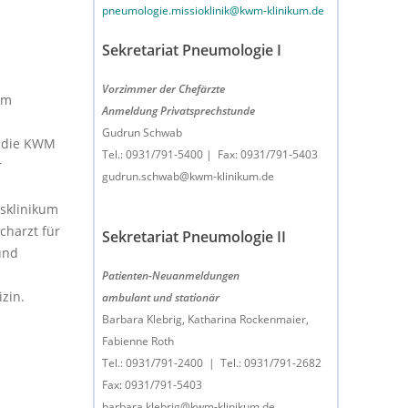
pneumologie.missioklinik@kwm-klinikum.de
Sekretariat Pneumologie I
Vorzimmer der Chefärzte
em
Anmeldung Privatsprechstunde
n
Gudrun Schwab
 die KWM
Tel.: 0931/791-5400 | Fax: 0931/791-5403
r
gudrun.schwab@kwm-klinikum.de
tsklinikum
charzt für
Sekretariat Pneumologie II
und
Patienten-Neuanmeldungen
zin.
ambulant und stationär
Barbara Klebrig, Katharina Rockenmaier,
Fabienne Roth
Tel.: 0931/791-2400 | Tel.: 0931/791-2682
Fax: 0931/791-5403
barbara.klebrig@kwm-klinikum.de,