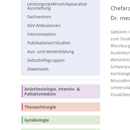
Leistungsspektrum/Apparative
Chefarz
Ausstattung
Fachzentren
Dr. med
ASV-Ambulanzen
Geboren i
Intensivstation
zum Stud
Publikationen/Studien
Würzburg
Aus- und Weiterbildung
Ausbildun
Weiterbi
Selbsthilfegruppen
Schwerpu
Downloads
Kardiolog
Missioklin
Universit
Anästhesiologie, Intensiv- &
Palliativmedizin
Zusatzbez
Thoraxchirurgie
Gynäkologie