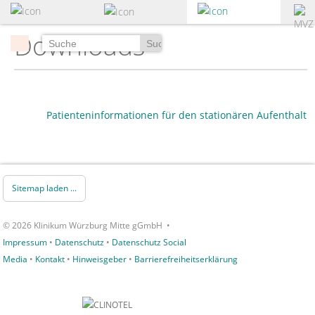
zum
Hauptinhalt
Downloads
springen
Suchen
Patienteninformationen für den stationären Aufenthalt
Sitemap laden ...
© 2026 Klinikum Würzburg Mitte gGmbH •
Impressum
•
Datenschutz
•
Datenschutz Social
Media
•
Kontakt
•
Hinweisgeber
•
Barrierefreiheitserklärung