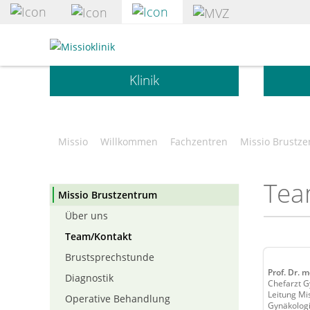
zum
Hauptinhalt
Standort
springen
Missioklinik
•
Klinik
Klinikum
Würzburg
Mitte
gGmbH
Missio
Willkommen
Fachzentren
Missio Brustz
Tea
Missio Brustzentrum
Über uns
Team/Kontakt
Brustsprechstunde
Prof. Dr. 
Diagnostik
Chefarzt G
Leitung Mi
Operative Behandlung
Gynäkolog