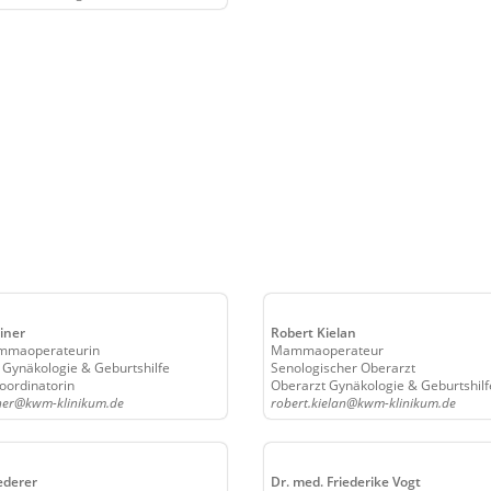
iner
Robert Kielan
mmaoperateurin
Mammaoperateur
 Gynäkologie & Geburtshilfe
Senologischer Oberarzt
oordinatorin
Oberarzt Gynäkologie & Geburtshilf
iner@kwm-klinikum.de
robert.kielan@kwm-klinikum.de
ederer
Dr. med. Friederike Vogt