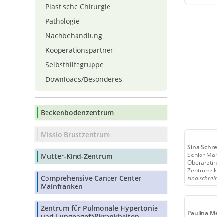
Plastische Chirurgie
Pathologie
Nachbehandlung
Kooperationspartner
Selbsthilfegruppe
Downloads/Besonderes
Beckenbodenzentrum
Missio Brustzentrum
Sina Schre
Senior Ma
Mutter-Kind-Zentrum
Oberärztin
Zentrumsk
Comprehensive Cancer Center
sina.schre
Mainfranken
Zentrum für Pulmonale Hypertonie
Paulina M
und Lungengefäßkrankheiten