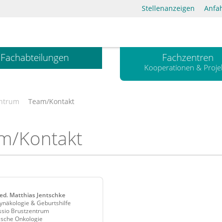
Stellenanzeigen
Anfa
Fachabteilungen
Fachzentren
Kooperationen & Proje
entrum
Team/Kontakt
m/Kontakt
med. Matthias Jentschke
ynäkologie & Geburtshilfe
ssio Brustzentrum
ische Onkologie