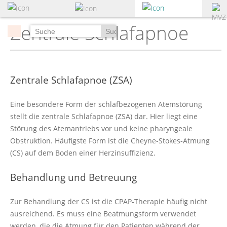
zum
Hauptinhalt
Zentrale Schlafapnoe
springen
Suchen
Zentrale Schlafapnoe (ZSA)
Eine besondere Form der schlafbezogenen Atemstörung
stellt die zentrale Schlafapnoe (ZSA) dar. Hier liegt eine
Störung des Atemantriebs vor und keine pharyngeale
Obstruktion. Häufigste Form ist die Cheyne-Stokes-Atmung
(CS) auf dem Boden einer Herzinsuffizienz.
Behandlung und Betreuung
Zur Behandlung der CS ist die CPAP-Therapie häufig nicht
ausreichend. Es muss eine Beatmungsform verwendet
werden, die die Atmung für den Patienten während der